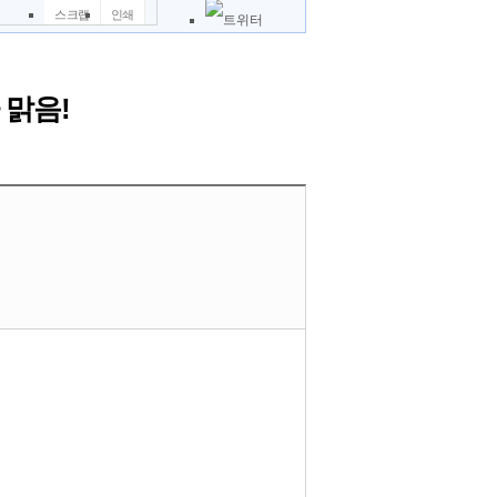
스크랩
인쇄
신고
쪽지
 맑음!