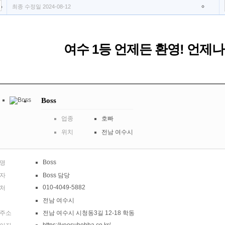
최종 수정일 2024-08-12
여수 1등 언제든 환영! 언제나
Boss
업종
호빠
위치
전남 여수시
Boss
명
자
Boss 담당
010-4049-5882
처
전남 여수시
주소
전남 여수시 시청동3길 12-18 학동