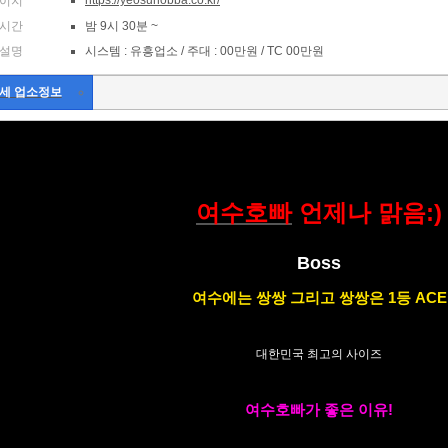
https://yeosuhobba.co.kr/
이지
시간
밤 9시 30분 ~
설명
시스템 : 유흥업소 / 주대 : 00만원 / TC 00만원
세 업소정보
여수호빠
언제나 맑음:)
Boss
여수에는 쌍쌍 그리고 쌍쌍은 1등 ACE
대한민국 최고의 사이즈
여수호빠가 좋은 이유!