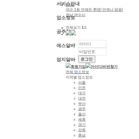
서비스안내
Boss
여수 1등 언제든 환영! 언제나 맑음!
전남 여수시
업소정보
전체보기
1
/1
공주알바
에스알바
엄지알바
회원가입
아이디/
비번찾기
전체
업소
정보
지역별 업소정보
서울
인천
대구
대전
부산
광주
울산
세종
경기
강원
충남