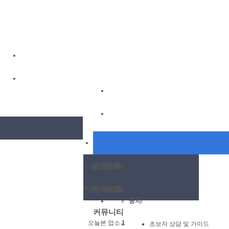
광고등록
채용정보
이력서등록
인재정보
공지
l
커뮤니티
오늘본 업소
1
초보자 상담 및 가이드