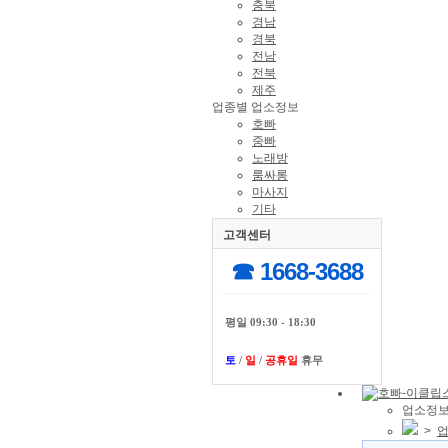
충북
경남
경북
전남
전북
제주
업종별 업소정보
호빠
중빠
노래방
룸싸롱
마사지
기타
고객센터
☎ 1668-3688
평일 09:30 - 18:30
토
/
일
/
공휴일
휴무
업소정보
>