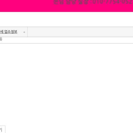
손님 담당 실장 :
010-7754-052
세 업소정보
양동
기