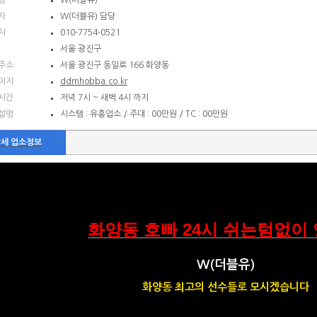
명
W(더블유)
자
W(더블유) 담당
처
010-7754-0521
서울 광진구
주소
서울 광진구 동일로 166 화양동
이지
ddmhobba.co.kr
시간
저녁 7시 ~ 새벽 4시 까지
설명
시스템 : 유흥업소 / 주대 : 00만원 / TC : 00만원
세 업소정보
화양동 호빠 24시 쉬는텀없이
W(더블유)
화양동 최고의 선수들로 모시겠습니다