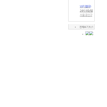
W(더블유)
24시 쉬는텀
없이 영업중
서울 광진구
전체보기
1
/1