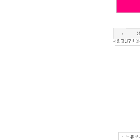
상
서울 광진구 화
로드뷰보