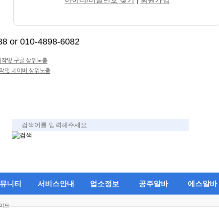
 or 010-4898-6082
뮤니티
서비스안내
업소정보
공주알바
에스알바
가이드