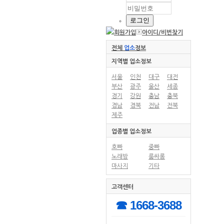
회원가입
아이디/
비번찾기
전체
업소
정보
지역별 업소정보
서울
인천
대구
대전
부산
광주
울산
세종
경기
강원
충남
충북
경남
경북
전남
전북
제주
업종별 업소정보
호빠
중빠
노래방
룸싸롱
마사지
기타
고객센터
☎ 1668-3688