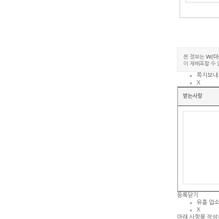
본 정보는
W(더
이 재배포할 수 
쪽지보내
X
받는사람
등록
닫기
유흥 업
X
아래 사항을 작성