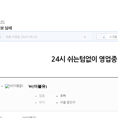
보 상세
최종 수정일 2024-05-02
스크랩
인쇄
신고
쪽지
24시 쉬는텀없이 영업중
W(더블유)
업종
호빠
위치
서울 광진구