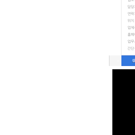
업소
담당
연락
위치
업체
홈페
업무
간단
상